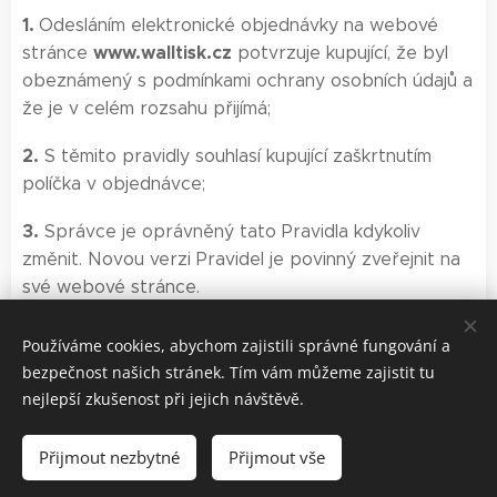
1.
Odesláním elektronické objednávky na webové
www.
walltisk.cz
stránce
potvrzuje kupující, že byl
obeznámený s podmínkami ochrany osobních údajů a
že je v celém rozsahu přijímá;
2.
S těmito pravidly souhlasí kupující zaškrtnutím
políčka v objednávce;
3.
Správce je oprávněný tato Pravidla kdykoliv
změnit. Novou verzi Pravidel je povinný zveřejnit na
své webové stránce.
19.5.2022
Tato Pravidla vstupují v platnost
Používáme cookies, abychom zajistili správné fungování a
bezpečnost našich stránek. Tím vám můžeme zajistit tu
nejlepší zkušenost při jejich návštěvě.
Přijmout nezbytné
Přijmout vše
Vytvořeno službou
Webnode
Cookies